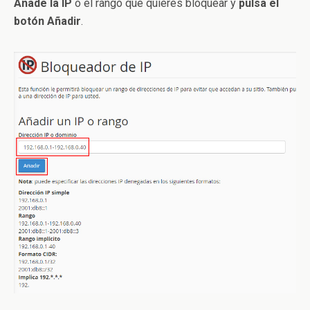
Añade la IP
o el rango que quieres bloquear y
pulsa el
botón Añadir
.