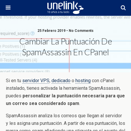
25 Febrero 2019 • No Comments
Cambiar La Puntuación De
SpamAssassin En CPanel
Si en tu
servidor VPS
,
dedicado
o
hosting
con cPanel
instalado, tienes activada la herramienta SpamAssassin,
puedes
personalizar la puntuación necesaria para que
un correo sea considerado spam
.
SpamAssassin analiza los correos que llegan al servidor
y les asigna una puntuación. A partir de esa puntuación, los
marca como spam añadiendo una etiqueta en el asunto del