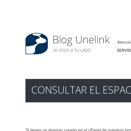
Atenció
SERVI
CONSULTAR EL ESPA
Si tienes un dominio creado en el cPanel de nuestros
hos