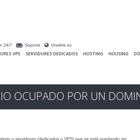
n 24/7
Soporte
Unelink.es
DORES VPS
SERVIDORES DEDICADOS
HOSTING
HOUSING
DO
CIO OCUPADO POR UN DOMIN
tings
o servidores (
dedicados
o
VPS
) que se está quedando sin