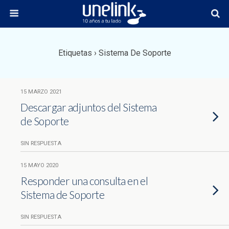
Etiquetas › Sistema De Soporte
15 MARZO 2021
Descargar adjuntos del Sistema
de Soporte
SIN RESPUESTA
15 MAYO 2020
Responder una consulta en el
Sistema de Soporte
SIN RESPUESTA