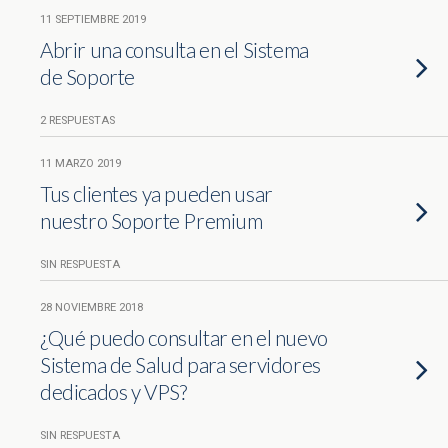
11 SEPTIEMBRE 2019
Abrir una consulta en el Sistema
de Soporte
2 RESPUESTAS
11 MARZO 2019
Tus clientes ya pueden usar
nuestro Soporte Premium
SIN RESPUESTA
28 NOVIEMBRE 2018
¿Qué puedo consultar en el nuevo
Sistema de Salud para servidores
dedicados y VPS?
SIN RESPUESTA