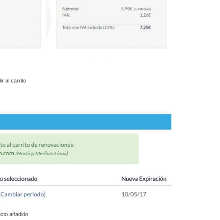
r al carrito
cto añadido